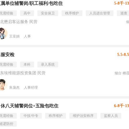
直属单位辅警岗/职工福利/包吃住
5-8千·1
无需经验
高中
安全保卫
秩序维护
人员进出管理
巡查
北懋启客运服务 民营
王亚娟
人事
客服安检
5.5-8
无需经验
本科
录入系统
东埃维能源投资集团 民营
烟台·栖
朱枭杰
人事经理
月休八天辅警岗位+五险包吃住
6-8千·1
无需经验
中技/中专
秩序维护
维护治安秩序
监察人员
巡逻防控