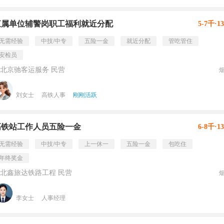
直属单位辅警岗职工福利就近分配
5-7千·1
无需经验
中技/中专
五险一金
就近分配
管吃管住
安检员
北京驰客运服务 民营
刘女士
高铁人事
刚刚活跃
高铁站工作人员五险一金
6-8千·1
无需经验
中技/中专
上一休一
五险一金
包吃住
年终奖金
北鑫旅达铁路工程 民营
李女士
人事经理