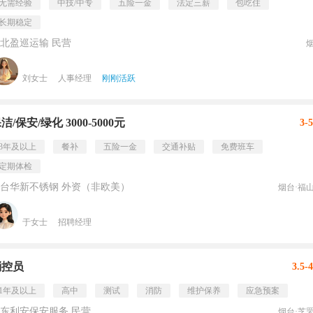
无需经验
中技/中专
五险一金
法定三薪
包吃住
长期稳定
北盈巡运输 民营
刘女士
人事经理
刚刚活跃
洁/保安/绿化 3000-5000元
3-
3年及以上
餐补
五险一金
交通补贴
免费班车
定期体检
台华新不锈钢 外资（非欧美）
烟台·福
于女士
招聘经理
消控员
3.5-
1年及以上
高中
测试
消防
维护保养
应急预案
东利安保安服务 民营
烟台·芝