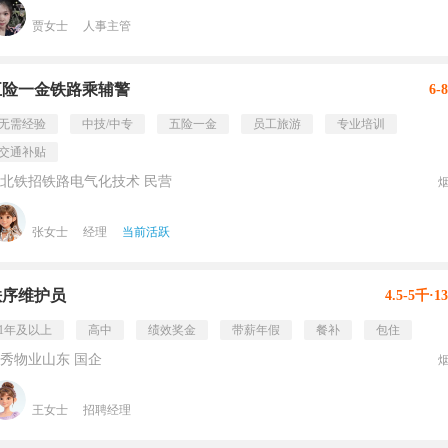
贾女士
人事主管
五险一金铁路乘辅警
6-
无需经验
中技/中专
五险一金
员工旅游
专业培训
交通补贴
北铁招铁路电气化技术 民营
张女士
经理
当前活跃
秩序维护员
4.5-5千·1
1年及以上
高中
绩效奖金
带薪年假
餐补
包住
秀物业山东 国企
王女士
招聘经理