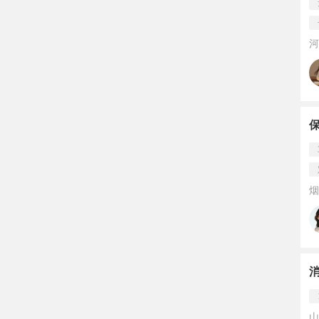
河
保
烟
山