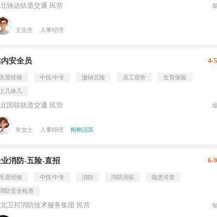
北驰达轨道交通 民营
王先生
人事经理
站内安全员
4-
无需经验
中技/中专
缴纳五险
员工宿舍
生育保险
上几休几
北国联轨道交通 民营
朱女士
人事经理
刚刚活跃
业消防-五险-直招
6-
无需经验
中技/中专
消防
消防演练
隐患排查
消防安全检查
北卫邦消防技术服务集团 民营