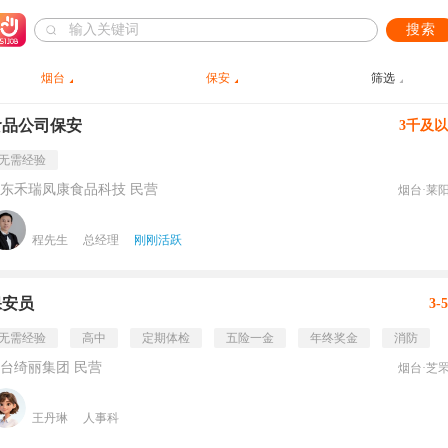
搜索
烟台
保安
筛选
食品公司保安
3千及
无需经验
东禾瑞凤康食品科技 民营
烟台·莱
程先生
总经理
刚刚活跃
保安员
3-
无需经验
高中
定期体检
五险一金
年终奖金
消防
台绮丽集团 民营
烟台·芝
王丹琳
人事科