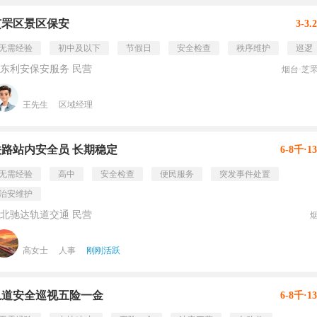
芝罘区景区保安
3-3.
无需经验
初中及以下
节假日
安全检查
秩序维护
巡逻
东利安保安服务 民营
烟台·芝
王先生
区域经理
铁路站内安全员 长期稳定
6-8千·1
无需经验
高中
安全检查
便民服务
突发事件处置
治安维护
北驰达轨道交通 民营
高女士
人事
刚刚活跃
轨道安全巡视五险一金
6-8千·1