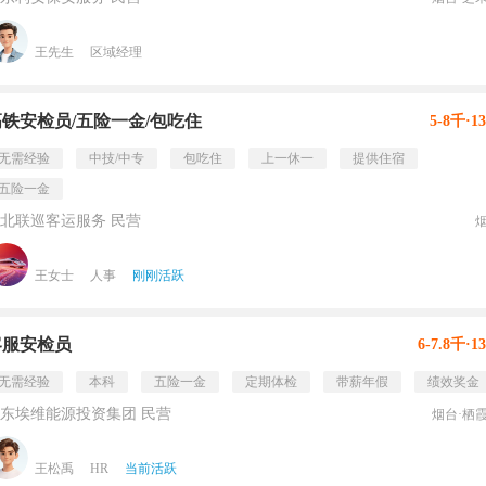
王先生
区域经理
高铁安检员/五险一金/包吃住
5-8千·1
无需经验
中技/中专
包吃住
上一休一
提供住宿
五险一金
北联巡客运服务 民营
王女士
人事
刚刚活跃
客服安检员
6-7.8千·1
无需经验
本科
五险一金
定期体检
带薪年假
绩效奖金
东埃维能源投资集团 民营
烟台·栖
王松禹
HR
当前活跃