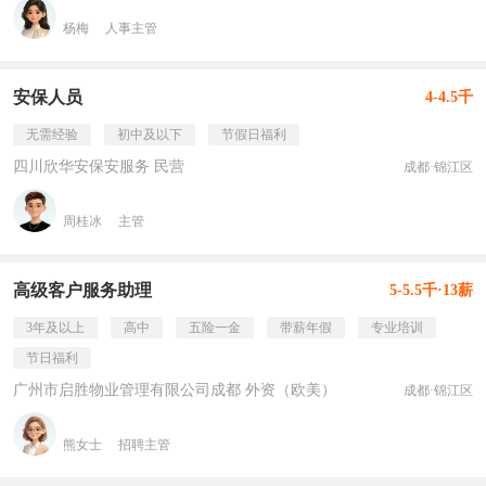
杨梅
人事主管
安保人员
4-4.5千
无需经验
初中及以下
节假日福利
四川欣华安保安服务 民营
成都·锦江区
周桂冰
主管
高级客户服务助理
5-5.5千·13薪
3年及以上
高中
五险一金
带薪年假
专业培训
节日福利
广州市启胜物业管理有限公司成都 外资（欧美）
成都·锦江区
熊女士
招聘主管