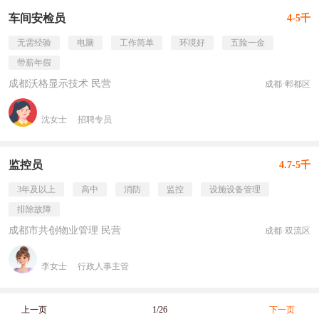
车间安检员
4-5千
无需经验
电脑
工作简单
环境好
五险一金
带薪年假
成都沃格显示技术 民营
成都·郫都区
沈女士
招聘专员
监控员
4.7-5千
3年及以上
高中
消防
监控
设施设备管理
排除故障
成都市共创物业管理 民营
成都·双流区
李女士
行政人事主管
上一页
1/26
下一页