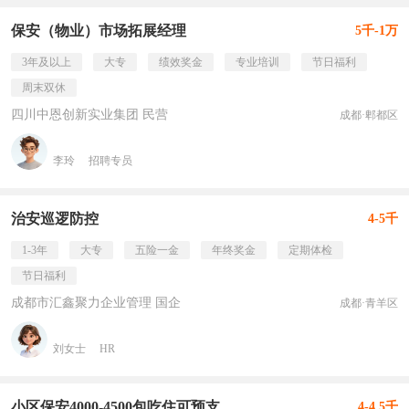
保安（物业）市场拓展经理
5千-1万
3年及以上
大专
绩效奖金
专业培训
节日福利
周末双休
四川中恩创新实业集团 民营
成都·郫都区
李玲
招聘专员
治安巡逻防控
4-5千
1-3年
大专
五险一金
年终奖金
定期体检
节日福利
成都市汇鑫聚力企业管理 国企
成都·青羊区
刘女士
HR
小区保安4000-4500包吃住可预支
4-4.5千