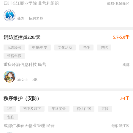
四川长江职业学院 非营利组织
成都·龙泉驿区
蒲陶
招聘老师
消防监控员220/天
5.7-5.8千
无需经验
中技/中专
文化活动
包住
包吃
带薪年假
重庆环渝信息科技 民营
成都
满女士
HR
秩序维护（安防）
3-4千
1年
初中及以下
年终奖金
提供住宿
五险
包住
成都仁和春天物业管理 民营
成都·温江区