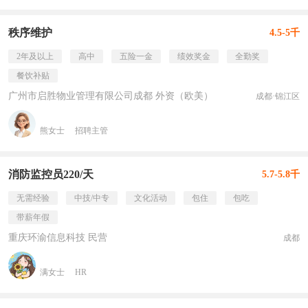
秩序维护
4.5-5千
2年及以上
高中
五险一金
绩效奖金
全勤奖
餐饮补贴
广州市启胜物业管理有限公司成都 外资（欧美）
成都·锦江区
熊女士
招聘主管
消防监控员220/天
5.7-5.8千
无需经验
中技/中专
文化活动
包住
包吃
带薪年假
重庆环渝信息科技 民营
成都
满女士
HR