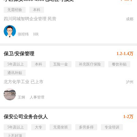
无需经验
本科
四川同城智聘企业管理 民营
成都
张经纬
HR
保卫/安保管理
1.2-1.4万
5年及以上
本科
五险一金
补充医疗保险
餐饮补贴
通讯补贴
北方化学工业 已上市
泸州
王炯
人事管理
保安公司业务合伙人
1-2万
5年及以上
大专
无需坐班
多劳多得
专业培训
上不封顶