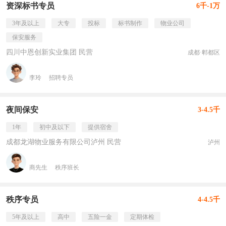
资深标书专员
6千-1万
3年及以上
大专
投标
标书制作
物业公司
保安服务
四川中恩创新实业集团 民营
成都·郫都区
李玲
招聘专员
夜间保安
3-4.5千
1年
初中及以下
提供宿舍
成都龙湖物业服务有限公司泸州 民营
泸州
商先生
秩序班长
秩序专员
4-4.5千
5年及以上
高中
五险一金
定期体检