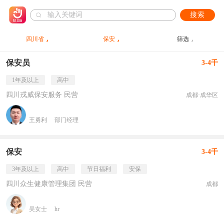
搜索
四川省
保安
筛选
保安员
3-4千
1年及以上
高中
四川戎威保安服务 民营
成都·成华区
王勇利
部门经理
保安
3-4千
3年及以上
高中
节日福利
安保
四川众生健康管理集团 民营
成都
吴女士
hr