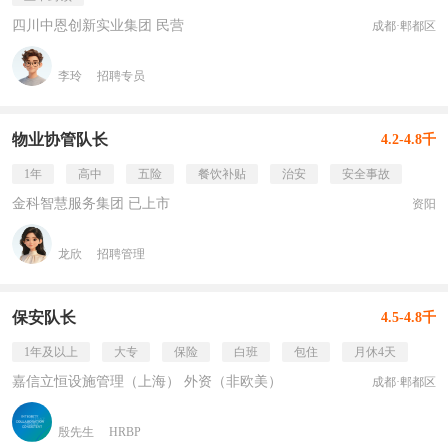
四川中恩创新实业集团 民营
成都·郫都区
李玲
招聘专员
物业协管队长
4.2-4.8千
1年
高中
五险
餐饮补贴
治安
安全事故
金科智慧服务集团 已上市
资阳
龙欣
招聘管理
保安队长
4.5-4.8千
1年及以上
大专
保险
白班
包住
月休4天
嘉信立恒设施管理（上海） 外资（非欧美）
成都·郫都区
殷先生
HRBP