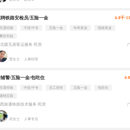
诚聘铁路安检员/五险一金
6-8千·1
无需经验
中技/中专
五险一金
年终奖金
绩效奖金
餐饮补贴
北疆无崖客运服务 民营
贾女士
人事经理
辅警/五险一金/包吃住
4-
无需经验
中技/中专
员工宿舍
五险一金
包吃住
缴纳五险
西旅通铁路技术服务 民营
武女士
人事专员