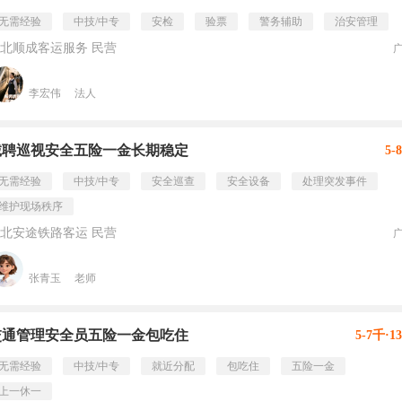
无需经验
中技/中专
安检
验票
警务辅助
治安管理
北顺成客运服务 民营
李宏伟
法人
诚聘巡视安全五险一金长期稳定
5-
无需经验
中技/中专
安全巡查
安全设备
处理突发事件
维护现场秩序
北安途铁路客运 民营
张青玉
老师
交通管理安全员五险一金包吃住
5-7千·1
无需经验
中技/中专
就近分配
包吃住
五险一金
上一休一