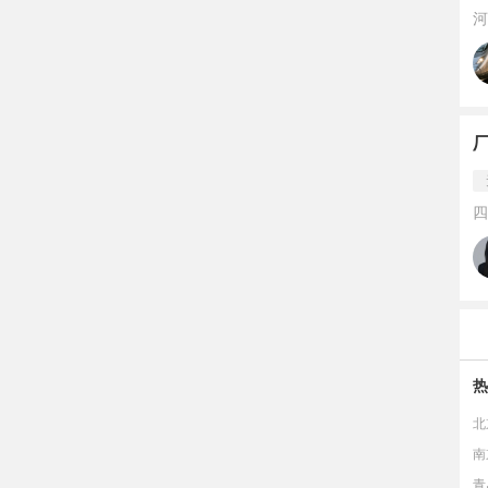
河
厂
四
热
北
南
青