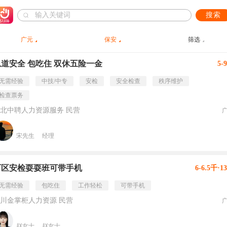
搜索
广元
保安
筛选
轨道安全 包吃住 双休五险一金
5-
无需经验
中技/中专
安检
安全检查
秩序维护
检查票务
北中聘人力资源服务 民营
宋先生
经理
厂区安检耍耍班可带手机
6-6.5千·1
无需经验
包吃住
工作轻松
可带手机
川金掌柜人力资源 民营
赵女士
赵女士