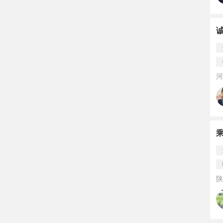
河
乘
陕