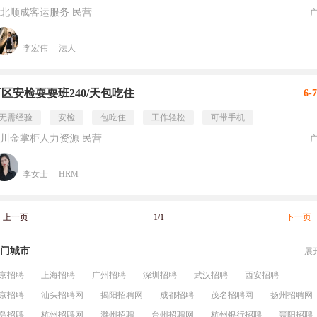
北顺成客运服务 民营
李宏伟
法人
区安检耍耍班240/天包吃住
6-
无需经验
安检
包吃住
工作轻松
可带手机
川金掌柜人力资源 民营
李女士
HRM
上一页
1/1
下一页
门城市
展
京招聘
上海招聘
广州招聘
深圳招聘
武汉招聘
西安招聘
京招聘
汕头招聘网
揭阳招聘网
成都招聘
茂名招聘网
扬州招聘网
岛招聘
杭州招聘网
滁州招聘
台州招聘网
杭州银行招聘
襄阳招聘