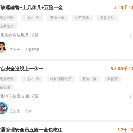
高铁巡辅警+上几休几+五险一金
5.5-9千·1
无需经验
中技/中专
五险一金
年终奖金
餐饮补贴
提供住宿
北冀石客运服务 民营
王女士
人事经理
站点安全巡视上一休一
5.5-8.5千·1
无需经验
中技/中专
维护现场秩序
五险一金
乘辅警
包吃住
北特消轨道交通 民营
王先生
人事
交通管理安全员五险一金包吃住
5-7千·1