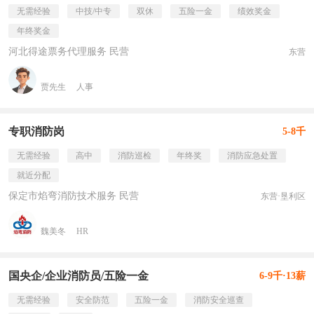
无需经验
中技/中专
双休
五险一金
绩效奖金
年终奖金
河北得途票务代理服务 民营
东营
贾先生
人事
专职消防岗
5-8千
无需经验
高中
消防巡检
年终奖
消防应急处置
就近分配
保定市焰弯消防技术服务 民营
东营·垦利区
魏美冬
HR
国央企/企业消防员/五险一金
6-9千·13薪
无需经验
安全防范
五险一金
消防安全巡查