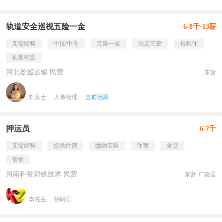
轨道安全巡视五险一金
6-8千·13薪
无需经验
中技/中专
五险一金
法定三薪
包吃住
长期稳定
河北盈巡运输 民营
东营
刘女士
人事经理
当前活跃
押运员
6-7千
无需经验
提供住宿
缴纳五险
住宿
食堂
宿舍
河南科智郑铁技术 民营
东营·广饶县
李先生
招聘官