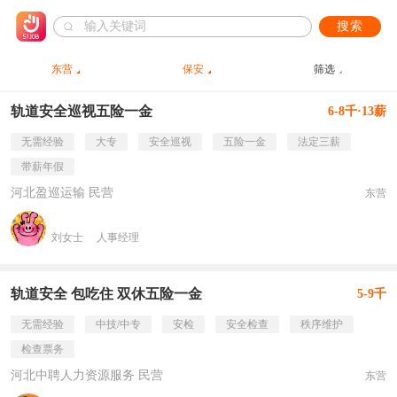
搜索
东营
保安
筛选
轨道安全巡视五险一金
6-8千·13薪
无需经验
大专
安全巡视
五险一金
法定三薪
带薪年假
河北盈巡运输 民营
东营
刘女士
人事经理
轨道安全 包吃住 双休五险一金
5-9千
无需经验
中技/中专
安检
安全检查
秩序维护
检查票务
河北中聘人力资源服务 民营
东营