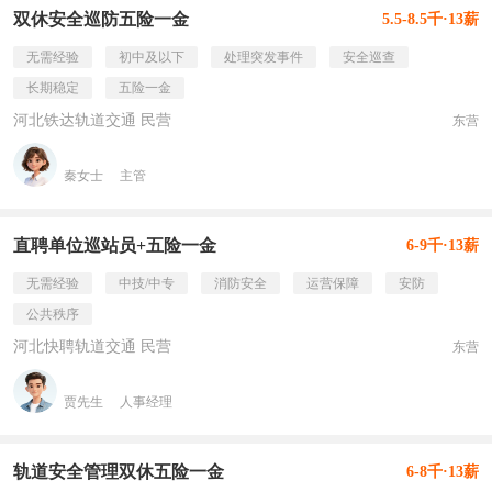
双休安全巡防五险一金
5.5-8.5千·13薪
无需经验
初中及以下
处理突发事件
安全巡查
长期稳定
五险一金
河北铁达轨道交通 民营
东营
秦女士
主管
直聘单位巡站员+五险一金
6-9千·13薪
无需经验
中技/中专
消防安全
运营保障
安防
公共秩序
河北快聘轨道交通 民营
东营
贾先生
人事经理
轨道安全管理双休五险一金
6-8千·13薪