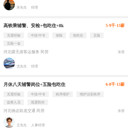
宋先生
经理
高铁乘辅警、安检+包吃住+8k
5-9千·13薪
无需经验
中技/中专
保险
包吃住
五险
五险一金
河北疆无崖客运服务 民营
东营
尤先生
经理
月休八天辅警岗位+五险包吃住
6-8千·13薪
无需经验
中技/中专
秩序维护
维护治安秩序
监察人员
巡逻防控
河北驰达轨道交通 民营
东营
王先生
人事经理