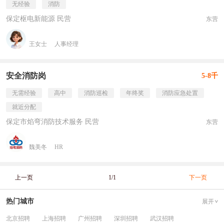
无经验
消防
保定枢电新能源 民营
东营
王女士
人事经理
安全消防岗
5-8千
无需经验
高中
消防巡检
年终奖
消防应急处置
就近分配
保定市焰弯消防技术服务 民营
东营
魏美冬
HR
上一页
1/1
下一页
热门城市
展开
北京招聘
上海招聘
广州招聘
深圳招聘
武汉招聘