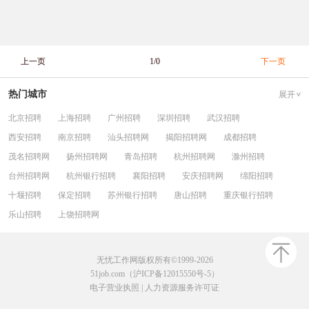
上一页
1/0
下一页
热门城市
展开
北京招聘
上海招聘
广州招聘
深圳招聘
武汉招聘
西安招聘
南京招聘
汕头招聘网
揭阳招聘网
成都招聘
茂名招聘网
扬州招聘网
青岛招聘
杭州招聘网
滁州招聘
台州招聘网
杭州银行招聘
襄阳招聘
安庆招聘网
绵阳招聘
十堰招聘
保定招聘
苏州银行招聘
唐山招聘
重庆银行招聘
乐山招聘
上饶招聘网
无忧工作网版权所有©1999-2026
51job.com（沪ICP备12015550号-5）
电子营业执照
|
人力资源服务许可证